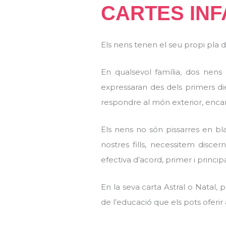
CARTES INF
Els nens tenen el seu propi pla d
En qualsevol família, dos nens
expressaran des dels primers die
respondre al món exterior, encar
Els nens no són pissarres en blan
nostres fills, necessitem disc
efectiva d’acord, primer i princip
En la seva carta Astral o Natal,
de l’educació que els pots oferir 