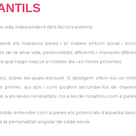
ANTILS
e vida, independent dels factors externs.
 amb els mateixos pares i el mateix entorn social i eco
s de la seva vida, personalitats diferents i maneres difere
a que hagin nascut el mateix dia i en hores pròximes.
c sobre les quals escriure. Si desitgem oferir-los «el millo
ernir primer, qui són i com podem secundar-los de mane
al, a les seves necessitats i no a les de nosaltres com a pares
 podràs entendre com a pares els potencials d’aquesta llavor
a la personalitat singular de cada nen/a.