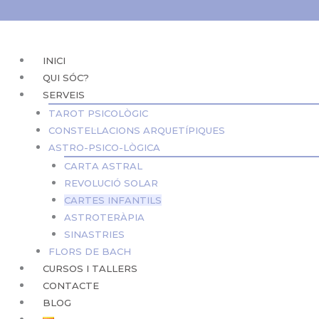
Vés
al
contingut
INICI
QUI SÓC?
SERVEIS
TAROT PSICOLÒGIC
CONSTEL·LACIONS ARQUETÍPIQUES
ASTRO-PSICO-LÒGICA
CARTA ASTRAL
REVOLUCIÓ SOLAR
CARTES INFANTILS
ASTROTERÀPIA
SINASTRIES
FLORS DE BACH
CURSOS I TALLERS
CONTACTE
BLOG