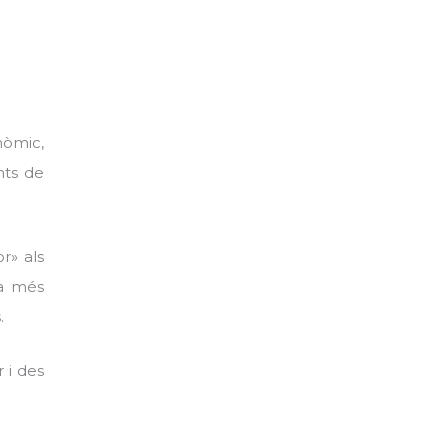
nòmic,
nts de
r» als
ra més
.
 i des