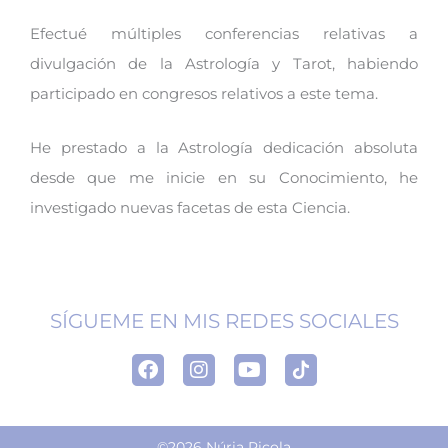
Efectué múltiples conferencias relativas a
divulgación de la Astrología y Tarot, habiendo
participado en congresos relativos a este tema.
He prestado a la Astrología dedicación absoluta
desde que me inicie en su Conocimiento, he
investigado nuevas facetas de esta Ciencia.
SÍGUEME EN MIS REDES SOCIALES
F
I
Y
T
a
n
o
i
c
s
u
k
e
t
t
t
b
a
u
o
©2026 Núria Picola